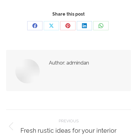
Share this post
Share
Share
Share
Share
Share
on
on
on
on
on
Facebook
X
Pinterest
LinkedIn
WhatsApp
Author:
admindan
Post
PREVIOUS
navigation
Fresh rustic ideas for your interior
Previous