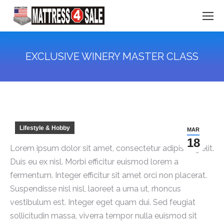
EXCLUSIVE WINERY MASTER CLASS
You are here:
Lifestyle & Hobby
MAR
18
Lorem ipsum dolor sit amet, consectetur adipiscing elit.
Duis eu ex nisl. Morbi efficitur euismod lorem a
fermentum. Integer efficitur sit amet orci non placerat.
Suspendisse nisl nisl, laoreet a urna ut, rhoncus
vestibulum est. Integer eget quam dui. Sed feugiat
sollicitudin massa, viverra tempor nulla euismod sit