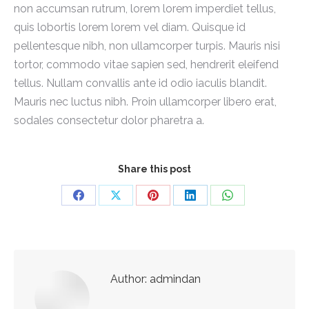
non accumsan rutrum, lorem lorem imperdiet tellus,
quis lobortis lorem lorem vel diam. Quisque id
pellentesque nibh, non ullamcorper turpis. Mauris nisi
tortor, commodo vitae sapien sed, hendrerit eleifend
tellus. Nullam convallis ante id odio iaculis blandit.
Mauris nec luctus nibh. Proin ullamcorper libero erat,
sodales consectetur dolor pharetra a.
Share this post
Share
Share
Share
Share
Share
on
on
on
on
on
Facebook
X
Pinterest
LinkedIn
WhatsApp
Author:
admindan